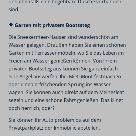
Waschsalon
und ebenfalls eine begehbare Dusche vorhanden
Spielplatz im Freien
sind.
Bootsverleih
Angelmöglichkeiten
🌳 Garten mit privatem Bootssteg
Frühstück und Brotservice
Die Sneekermeer-Häuser sind wunderschön am
Snackbox
Wasser gelegen. Draußen haben Sie einen schönen
Garten mit Terrassenmöbeln, wo Sie das Leben im
Speisen und Getränke
Freien am Wasser genießen können. Von Ihrem
Raclette
privaten Bootssteg aus können Sie ganz einfach
eine Angel auswerfen, Ihr (Miet-)Boot festmachen
oder einen erfrischenden Sprung ins Wasser
wagen. Sie können auch direkt auf dem Meinesleat
segeln und eine schöne Fahrt genießen. Das klingt
doch herrlich, oder?
Sie können Ihr Auto problemlos auf dem
Privatparkplatz der Immobilie abstellen.