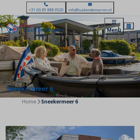
+31 (0) 85 888 0520
info@tuskendemarren.nl
Menü
Sneekermeer 6
Home
Sneekermeer 6