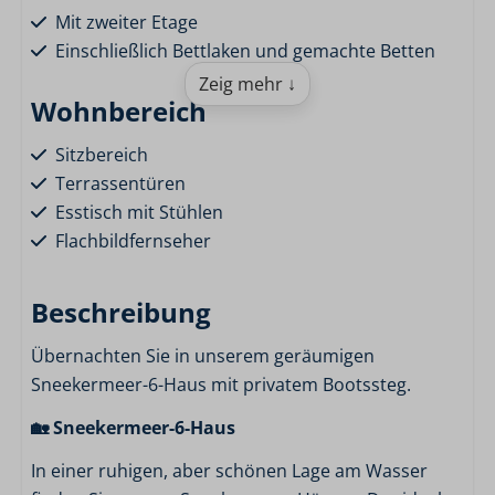
Mit zweiter Etage
Einschließlich Bettlaken und gemachte Betten
Zeig mehr ↓
Wohnbereich
Sitzbereich
Terrassentüren
Esstisch mit Stühlen
Flachbildfernseher
Küche
Beschreibung
Geschirr
Übernachten Sie in unserem geräumigen
Töpfe
Sneekermeer-6-Haus mit privatem Bootssteg.
Kombi-Mikrowelle
🏡 Sneekermeer-6-Haus
Kühlschrank mit Gefrierabteil
Kaffeemaschine
In einer ruhigen, aber schönen Lage am Wasser
Offene Küche