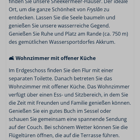
finden Sie unsere Sneekermeer-Häuser. Der ideale
Geschirrspülmaschine
Ort, um die ganze Schönheit von
Fryslân
zu
entdecken. Lassen Sie die Seele baumeln und
Schlafzimmer
genießen Sie unsere wasserreiche Gegend.
Genießen Sie Ruhe und Platz am Rande (ca. 750 m)
3 Schlafzimmer
des gemütlichen Wassersportdorfes Akkrum.
3 Ein-Personen-Boxspringbetten
🛋️ Wohnzimmer mit offener Küche
Badezimmer
Im Erdgeschoss finden Sie den Flur mit einer
Separate Toilette
separaten Toilette. Danach betreten Sie das
Toilette im Badezimmer
Wohnzimmer mit offener Küche. Das Wohnzimmer
Dusche (Kabine)
verfügt über einen Ess- und Sitzbereich, in dem Sie
Waschbecken
die Zeit mit Freunden und Familie genießen können.
Genießen Sie ein gutes Buch im Sessel oder
Außenbereich
schauen Sie gemeinsam eine spannende Sendung
Garten
auf der Couch. Bei schönem Wetter können Sie die
Gartenmöbel
Flügeltüren öffnen, die auf die Terrasse führen.