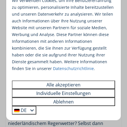
Wir verwenden Cookies, um Ihre Benutzererfahrung
Naturliebhaber eine Menge zu bieten. Durch
zu optimieren, personalisierte Inhalte bereitzustellen
zahllose Wander-, Rad-, Fahr- oder Segelrouten gibt
und unseren Datenverkehr zu analysieren. Wir teilen
es im Herzen von
Fryslân
viel zu entdecken.
auch Informationen über Ihre Nutzung unserer
Website mit unseren Partnern für soziale Medien,
Werbung und Analyse. Diese Partner können diese
Fühlen Sie sich frei, die Rezeption für tolle Tipps zu
Informationen mit anderen Informationen
(sportlichen) Urlaubsaktivitäten zu besuchen. An
kombinieren, die Sie ihnen zur Verfügung gestellt
der Rezeption bieten wir einen Brötchenservice an,
haben oder die sie aufgrund Ihrer Nutzung ihrer
bei dem Sie täglich frische Brötchen abholen
Dienste gesammelt haben. Weitere Informationen
können (vorausgesetzt, Sie haben einen Tag im
finden Sie in unserer
Datenschutzrichtlinie
.
Voraus bestellt). Es gibt auch eine Waschküche
hinter dem Empfangsgebäude mit einer
Alle akzeptieren
Waschmaschine und einem Trockner, die Sie gegen
Individuelle Einstellungen
eine Gebühr nutzen können.
Ablehnen
Dürfen wir Sie in den Wintermonaten begrüßen?
DE
Spätsaison, oder gibt es einen Tag mit
niederländischem Regenwetter? Selbst dann