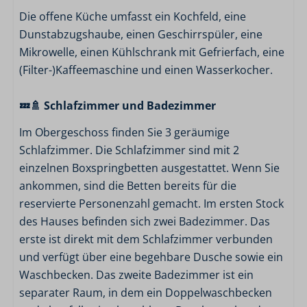
Terrasse
Die offene Küche umfasst ein Kochfeld, eine
Privater Bootsanleger
Dunstabzugshaube, einen Geschirrspüler, eine
Mikrowelle, einen Kühlschrank mit Gefrierfach, eine
Lage
(Filter-)Kaffeemaschine und einen Wasserkocher.
Am Wasser
💤🚿 Schlafzimmer und Badezimmer
Freistehend
Im Obergeschoss finden Sie 3 geräumige
Typ
Schlafzimmer. Die Schlafzimmer sind mit 2
einzelnen Boxspringbetten ausgestattet. Wenn Sie
Ferienhäuser Sneekermeer
ankommen, sind die Betten bereits für die
reservierte Personenzahl gemacht. Im ersten Stock
Parkeinrichtungen
des Hauses befinden sich zwei Badezimmer. Das
Lebensmittelpaket
erste ist direkt mit dem Schlafzimmer verbunden
Grillen
und verfügt über eine begehbare Dusche sowie ein
Privates Dinner
Waschbecken. Das zweite Badezimmer ist ein
Rezeption
separater Raum, in dem ein Doppelwaschbecken