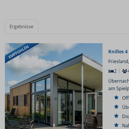
Ergebnisse
EMPFOHLEN
Knilles 
Friesland
2
Übernacht
am Spielp
Of
Üb
Do
Na