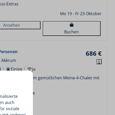
us-Extras
Mo 19 - Fr 23 Oktober
Ansehen
Buchen
Personen
686 €
, Akkrum
4
Einige
Ja
ten Sie in unserem gemütlichen Meine-4-Chalet mit
Bootssteg.
erdachte Terrasse
alisierte
 Wasser
len auch
ür soziale
vater Bootssteg
n mit anderen