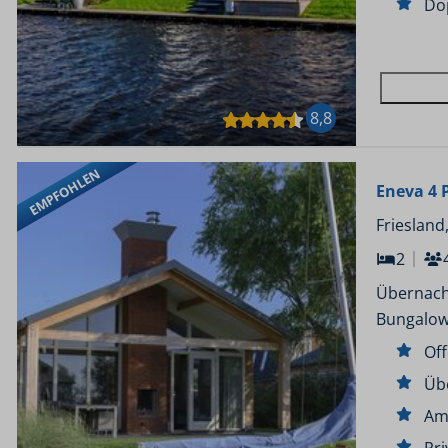
Do
8,8
EMPFOHLEN
Eneva 4 
Friesland
2
Übernach
Bungalow
Of
Üb
Am