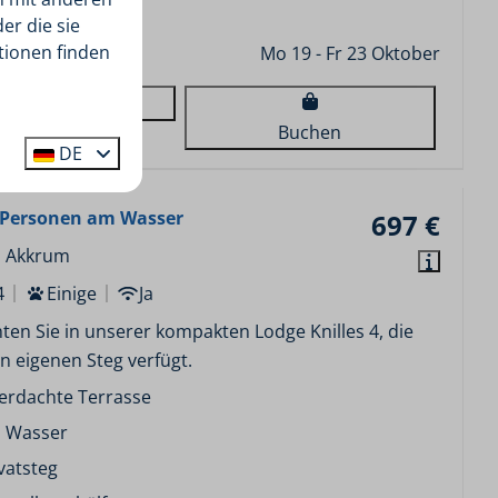
eistehend
er die sie
tionen finden
Mo 19 - Fr 23 Oktober
Ansehen
Buchen
DE
4 Personen am Wasser
697 €
, Akkrum
4
Einige
Ja
en Sie in unserer kompakten Lodge Knilles 4, die
n eigenen Steg verfügt.
erdachte Terrasse
 Wasser
vatsteg