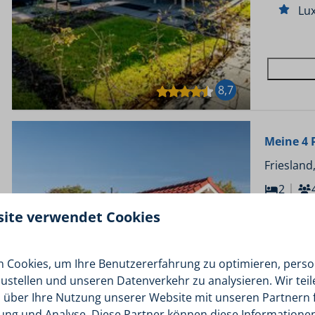
Lux
8,7
Meine 4 
Friesland
2
Übernach
site verwendet Cookies
privatem 
Üb
 Cookies, um Ihre Benutzererfahrung zu optimieren, person
Am
zustellen und unseren Datenverkehr zu analysieren. Wir tei
 über Ihre Nutzung unserer Website mit unseren Partnern f
Pri
ng und Analyse. Diese Partner können diese Informatione