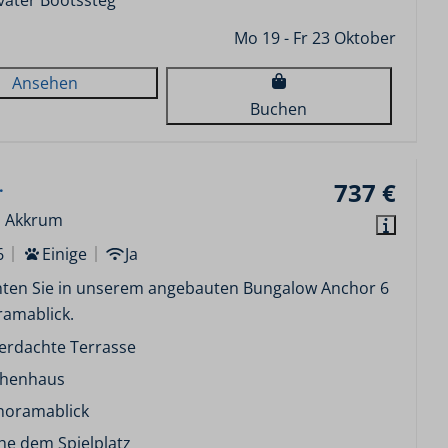
vater Bootssteg
Mo 19 - Fr 23 Oktober
Ansehen
Buchen
.
737 €
, Akkrum
6
Einige
Ja
ten Sie in unserem angebauten Bungalow Anchor 6
ramablick.
erdachte Terrasse
ihenhaus
noramablick
he dem Spielplatz