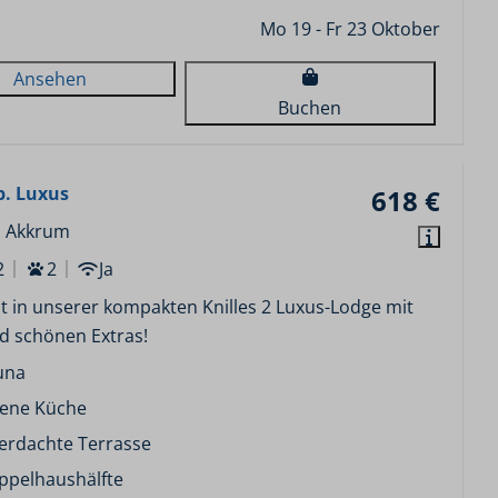
Mo 19 - Fr 23 Oktober
Ansehen
Buchen
p. Luxus
618 €
, Akkrum
2
2
Ja
t in unserer kompakten Knilles 2 Luxus-Lodge mit
d schönen Extras!
una
fene Küche
erdachte Terrasse
ppelhaushälfte