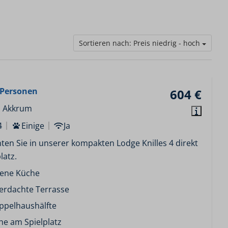
Sortieren nach: Preis niedrig - hoch
4 Personen
604 €
, Akkrum
4
Einige
Ja
en Sie in unserer kompakten Lodge Knilles 4 direkt
latz.
fene Küche
erdachte Terrasse
ppelhaushälfte
he am Spielplatz