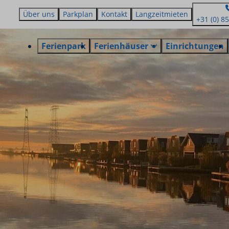
Über uns
Parkplan
Kontakt
Langzeitmieten
+31 (0) 8
Ferienpark
Ferienhäuser
Einrichtungen