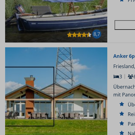
Pri
8,7
Anker 6p
Friesland
3
Übernach
mit Pano
Üb
Re
Pa
Na