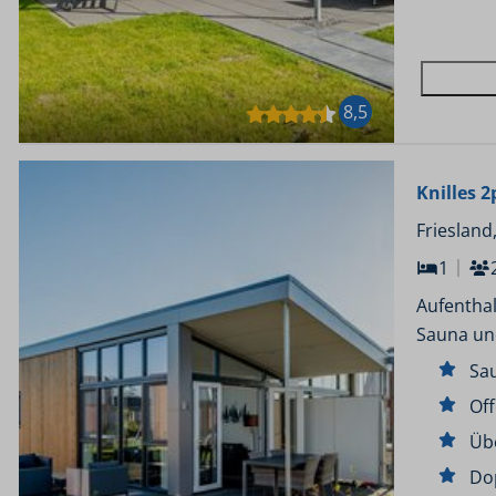
8,5
Knilles 2
Friesland
1
Aufenthal
Sauna un
Sa
Of
Üb
Do