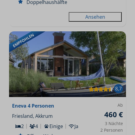
Doppelhaushälfte
Ansehen
EMPFOHLEN
8,7
Ab
Eneva 4 Personen
460 €
Friesland, Akkrum
3 Nächte
2
4
Einige
Ja
2 Personen