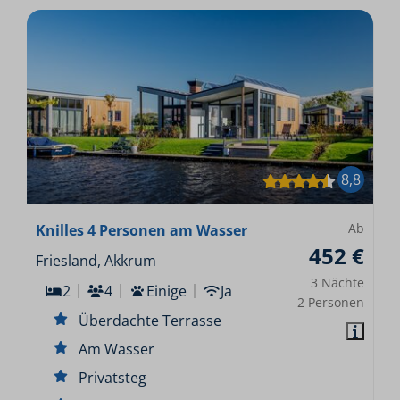
8,8
Ab
Knilles 4 Personen am Wasser
452 €
Friesland, Akkrum
3 Nächte
2
4
Einige
Ja
2 Personen
Überdachte Terrasse
Am Wasser
Privatsteg