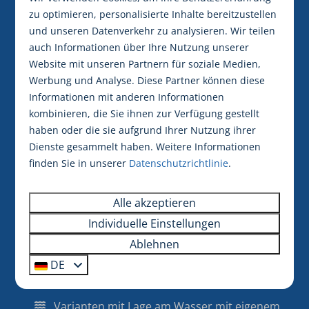
Ferienhaus für 4 Personen
zu optimieren, personalisierte Inhalte bereitzustellen
und unseren Datenverkehr zu analysieren. Wir teilen
Tusken de Marren hat ein breites Angebot an
auch Informationen über Ihre Nutzung unserer
Ferienhäuser in Friesland für vier Personen
. Sie
Website mit unseren Partnern für soziale Medien,
können zum Beispiel in unseren Knilles Lodges
Werbung und Analyse. Diese Partner können diese
wohnen, einer modernen Lodge mit Luxus-
Informationen mit anderen Informationen
Atmosphäre. Auf jeden Fall ist jede Ferienwohnung
kombinieren, die Sie ihnen zur Verfügung gestellt
in unserem Ferienpark mit allen Annehmlichkeiten
haben oder die sie aufgrund Ihrer Nutzung ihrer
ausgestattet, von bequemen Betten in den
Dienste gesammelt haben. Weitere Informationen
Schlafzimmern bis hin zu einem großen Garten mit
finden Sie in unserer
Datenschutzrichtlinie
.
Terrasse. Schließlich sollte ein
gemietetes Ferienhaus
für vier Personen
gemütlich sein! Sie können auch
Alle akzeptieren
ein Ferienhaus mit den folgenden zusätzlichen
Individuelle Einstellungen
Merkmalen wählen:
Ablehnen
DE
Varianten mit Lage am Wasser mit eigenem