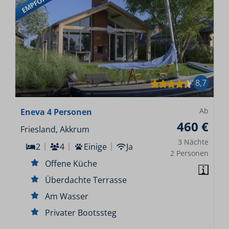
EMPFOHLEN
8,7
Ab
Eneva 4 Personen
460 €
Friesland, Akkrum
3 Nächte
2
4
Einige
Ja
2 Personen
Offene Küche
Überdachte Terrasse
Am Wasser
Privater Bootssteg