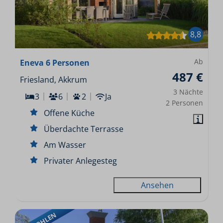
8,8
Ab
Eneva 6 Personen
487 €
Friesland, Akkrum
3 Nächte
3
6
2
Ja
2 Personen
Offene Küche
Überdachte Terrasse
Am Wasser
Privater Anlegesteg
Ansehen