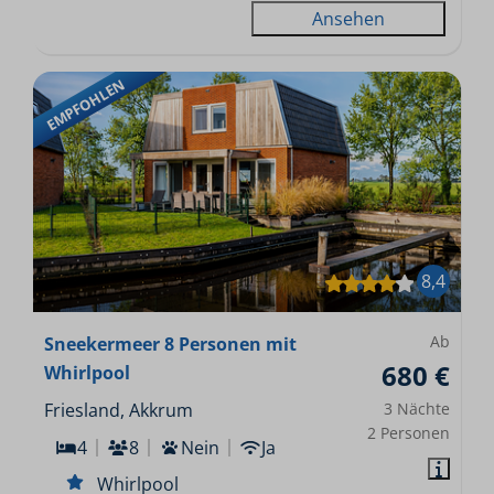
Ansehen
EMPFOHLEN
8,4
Ab
Sneekermeer 8 Personen mit
680 €
Whirlpool
Friesland, Akkrum
3 Nächte
2 Personen
4
8
Nein
Ja
Whirlpool