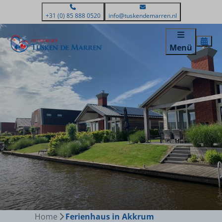
+31 (0) 85 888 0520
info@tuskendemarren.nl
Menü
Home
Ferienhaus in Akkrum