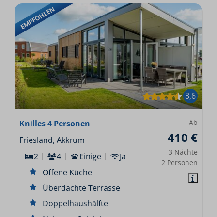
EMPFOHLEN
8,6
Ab
Knilles 4 Personen
410 €
Friesland, Akkrum
3 Nächte
2
4
Einige
Ja
2 Personen
Offene Küche
Überdachte Terrasse
Doppelhaushälfte