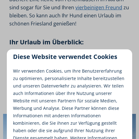
sind sogar für Sie und Ihren
vierbeinigen Freund
zu
bleiben. So kann auch Ihr Hund einen Urlaub im
schönen Friesland genießen!
Ihr Urlaub im Überblick:
Geeignet für bis zu 14 Personen
Diese Website verwendet Cookies
Abgelegen für zusätzliche Privatsphäre
Wir verwenden Cookies, um Ihre Benutzererfahrung
Optional mit eigenem Bootssteg
zu optimieren, personalisierte Inhalte bereitzustellen
Wellness-Optionen
und unseren Datenverkehr zu analysieren. Wir teilen
auch Informationen über Ihre Nutzung unserer
Haustierfreundlich
Website mit unseren Partnern für soziale Medien,
Werbung und Analyse. Diese Partner können diese
Informationen mit anderen Informationen
kombinieren, die Sie ihnen zur Verfügung gestellt
haben oder die sie aufgrund Ihrer Nutzung ihrer
Dienste gesammelt haben. Weitere Informationen