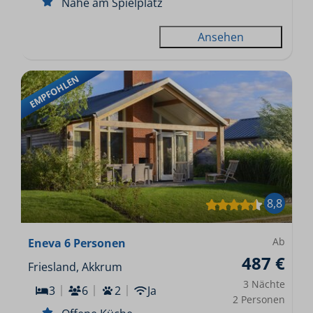
Nahe am Spielplatz
Ansehen
EMPFOHLEN
8,8
Ab
Eneva 6 Personen
487 €
Friesland, Akkrum
3 Nächte
3
6
2
Ja
2 Personen