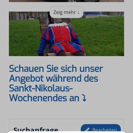
Zeig mehr ↓
Schauen Sie sich unser
Angebot während des
Sankt-Nikolaus-
Wochenendes an
⤵︎
Suchanfrage
Bearbeiten