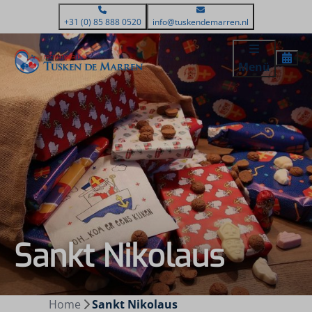
+31 (0) 85 888 0520
info@tuskendemarren.nl
Menü
Sankt Nikolaus
Home
Sankt Nikolaus