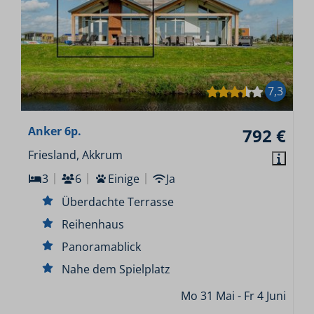
7,3
Anker 6p.
792 €
Friesland, Akkrum
3
6
Einige
Ja
Überdachte Terrasse
Reihenhaus
Panoramablick
Nahe dem Spielplatz
Mo 31 Mai - Fr 4 Juni