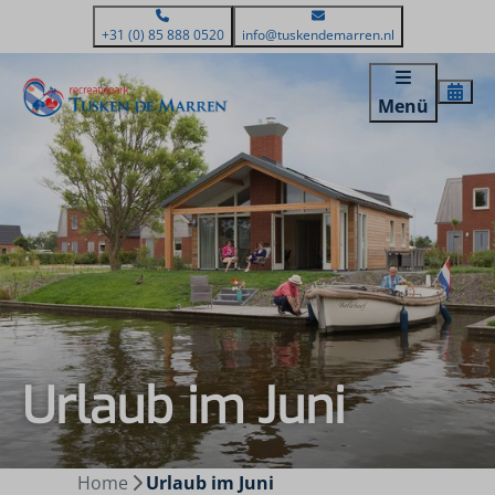
+31 (0) 85 888 0520
info@tuskendemarren.nl
Menü
Urlaub im Juni
Home
Urlaub im Juni