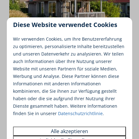
Diese Website verwendet Cookies
8,8
Wir verwenden Cookies, um Ihre Benutzererfahrung
zu optimieren, personalisierte Inhalte bereitzustellen
und unseren Datenverkehr zu analysieren. Wir teilen
Meine 4 Personen
737 €
auch Informationen über Ihre Nutzung unserer
Friesland, Akkrum
Website mit unseren Partnern für soziale Medien,
2
4
Einige
Ja
Werbung und Analyse. Diese Partner können diese
Informationen mit anderen Informationen
Überdachte Terrasse
kombinieren, die Sie ihnen zur Verfügung gestellt
Am Wasser
haben oder die sie aufgrund Ihrer Nutzung ihrer
Privater Bootssteg
Dienste gesammelt haben. Weitere Informationen
finden Sie in unserer
Datenschutzrichtlinie
.
Freistehend
Mo 31 Mai - Fr 4 Juni
Alle akzeptieren