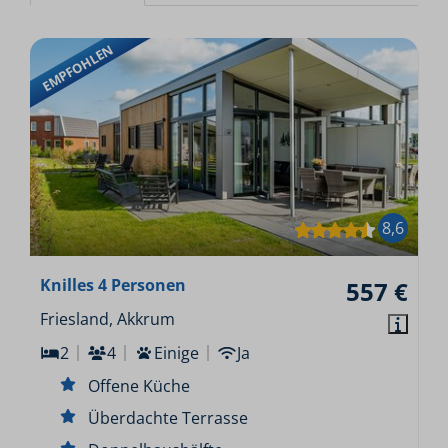
EMPFOHLEN
8,6
Knilles 4 Personen
557 €
Friesland, Akkrum
2
4
Einige
Ja
Offene Küche
Überdachte Terrasse