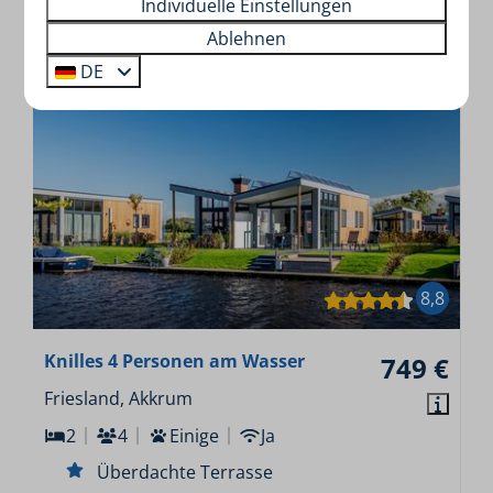
Individuelle Einstellungen
Ansehen
Buchen
Ablehnen
DE
8,8
Knilles 4 Personen am Wasser
749 €
Friesland, Akkrum
2
4
Einige
Ja
Überdachte Terrasse