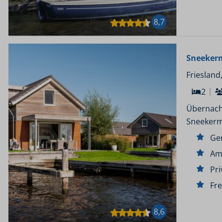
8,7
Sneekerm
Friesland
2
Übernach
Sneekerm
Ge
Am
Pri
Fre
8,6