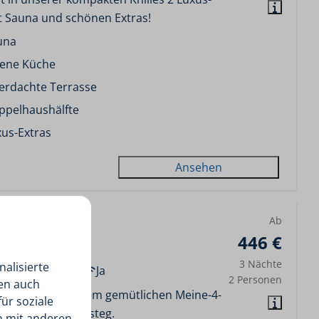
t Sauna und schönen Extras!
una
fene Küche
erdachte Terrasse
ppelhaushälfte
us-Extras
Ansehen
Ab
Personen
446 €
, Akkrum
3 Nächte
alisierte
4
Einige
Ja
2 Personen
len auch
ten Sie in unserem gemütlichen Meine-4-
ür soziale
t privatem Bootssteg.
n mit anderen