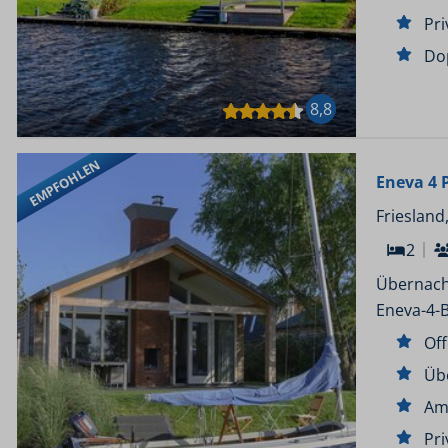
Pri
Do
8,8
EMPFOHLEN
Eneva 4 
Friesland
2
Übernach
Eneva-4-
Of
Üb
Am
Pri