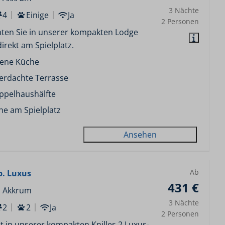
3 Nächte
4
Einige
Ja
2 Personen
ten Sie in unserer kompakten Lodge
direkt am Spielplatz.
fene Küche
erdachte Terrasse
ppelhaushälfte
he am Spielplatz
Ansehen
Ab
p. Luxus
431 €
, Akkrum
3 Nächte
2
2
Ja
2 Personen
t in unserer kompakten Knilles 2 Luxus-