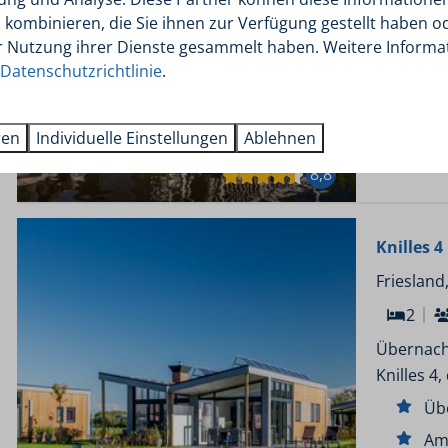
kombinieren, die Sie ihnen zur Verfügung gestellt haben od
Üb
r Nutzung ihrer Dienste gesammelt haben. Weitere Informa
Am
Datenschutzrichtlinie
.
Pri
Fr
ren
Individuelle Einstellungen
Ablehnen
8,8
Knilles 
Friesland
2
Übernach
Knilles 4
Üb
Am