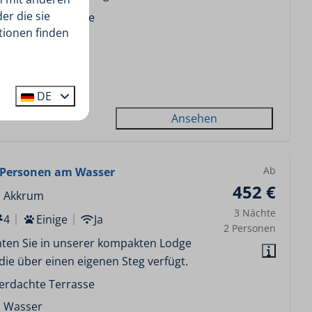
er die sie
erdachte Terrasse
tionen finden
 Wasser
vater Bootssteg
eistehend
DE
Ansehen
Ab
4 Personen am Wasser
452 €
, Akkrum
3 Nächte
4
Einige
Ja
2 Personen
ten Sie in unserer kompakten Lodge
, die über einen eigenen Steg verfügt.
erdachte Terrasse
 Wasser