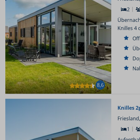
2
Übernach
Knilles 4 
Of
Üb
Do
Na
8,6
Knilles 2
Friesland
1
Aufenthal