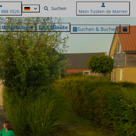
5 888 0520
Mein Tusken de Marren
Umgebung
Last Minute
Suchen & Buchen