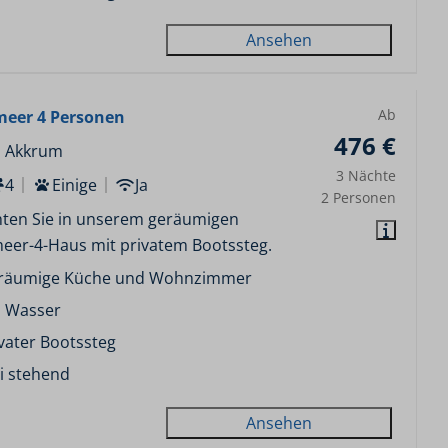
Ansehen
Ab
eer 4 Personen
476 €
, Akkrum
3 Nächte
4
Einige
Ja
2 Personen
ten Sie in unserem geräumigen
eer-4-Haus mit privatem Bootssteg.
räumige Küche und Wohnzimmer
 Wasser
vater Bootssteg
i stehend
Ansehen