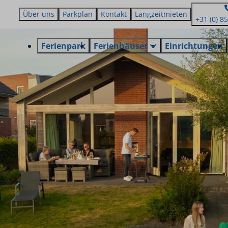
Über uns
Parkplan
Kontakt
Langzeitmieten
+31 (0) 8
Ferienpark
Ferienhäuser
Einrichtungen