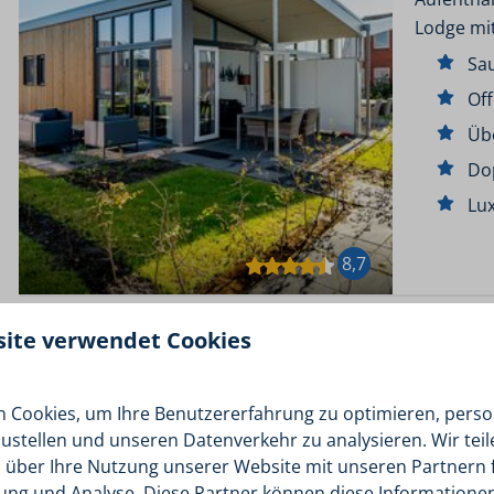
Lodge mi
Sa
Of
Üb
Do
Lux
8,7
site verwendet Cookies
Meine 4 
Friesland
 Cookies, um Ihre Benutzererfahrung zu optimieren, person
2
zustellen und unseren Datenverkehr zu analysieren. Wir tei
Übernach
 über Ihre Nutzung unserer Website mit unseren Partnern f
Chalet mi
ng und Analyse. Diese Partner können diese Informatione