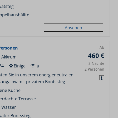
vatsteg
ppelhaushälfte
Ansehen
Ab
Personen
460 €
, Akkrum
3 Nächte
4
Einige
Ja
2 Personen
ten Sie in unserem energieneutralen
Bungalow mit privatem Bootssteg.
fene Küche
erdachte Terrasse
 Wasser
vater Bootssteg